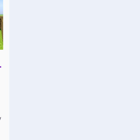
L
h
y
.