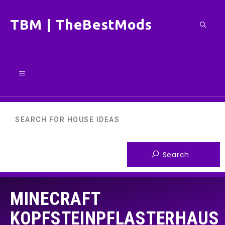
Zum
TBM | TheBestMods
Inhalt
springen
Menü
MINECRAFT
KOPFSTEINPFLASTERHAUS