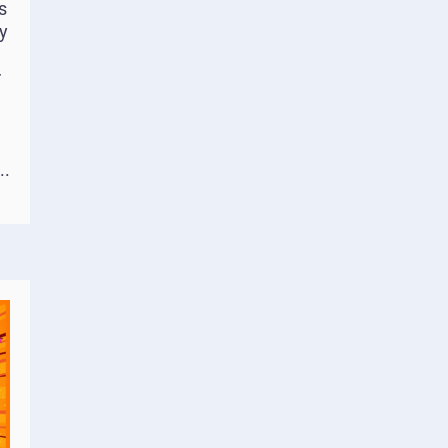
s
y
r
..