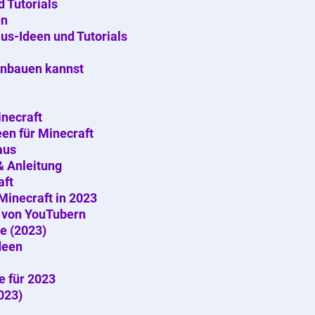
 Tutorials
en
us-Ideen und Tutorials
einbauen kannst
necraft
en für Minecraft
aus
& Anleitung
aft
Minecraft in 2023
 von YouTubern
e (2023)
deen
e für 2023
023)