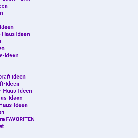
een
en
Ideen
e Haus Ideen
n
en
s-Ideen
raft Ideen
ft-Ideen
er-Haus-Ideen
aus-Ideen
-Haus-Ideen
en
ere FAVORITEN
et