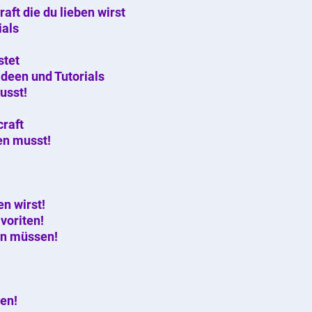
aft die du lieben wirst
ials
stet
deen und Tutorials
usst!
raft
en musst!
en wirst!
voriten!
en müssen!
en!