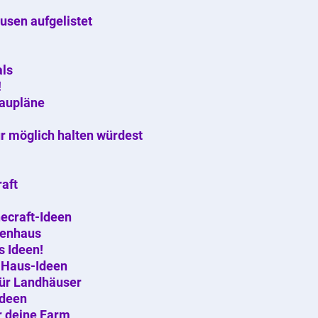
sen aufgelistet
als
!
Baupläne
ür möglich halten würdest
aft
ecraft-Ideen
henhaus
s Ideen!
n Haus-Ideen
für Landhäuser
Ideen
r deine Farm